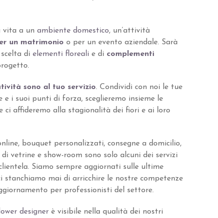
a vita a un
ambiente domestico
, un’attività
per un matrimonio
o per un evento aziendale. Sarà
 scelta di
elementi floreali
e di
complementi
progetto.
ività sono al tuo servizio
. Condividi con noi le tue
 e i suoi punti di forza, sceglieremo insieme le
 ci affideremo alla stagionalità dei fiori e ai loro
nline, bouquet personalizzati, consegne a domicilio,
di vetrine e show-room sono solo alcuni dei servizi
lientela. Siamo sempre aggiornati sulle ultime
 ci stanchiamo mai di arricchire le nostre competenze
giornamento per professionisti del settore.
lower designer
è visibile nella qualità dei nostri