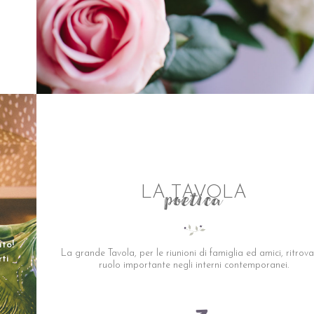
LA TAVOLA
poetica
ito!
La grande Tavola, per le riunioni di famiglia ed amici, ritrov
rti
ruolo importante negli interni contemporanei.