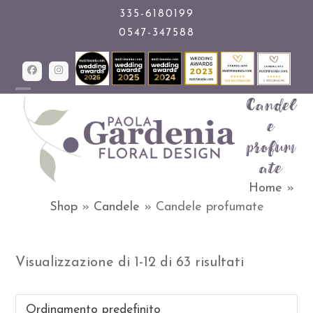
Skip
335-6180199
0547-347588
to
content
Facebook
Instagram
Candel
Open
Close
e
mobile
mobile
profum
menu
menu
ate
Home
»
Shop
»
Candele
»
Candele profumate
Visualizzazione di 1-12 di 63 risultati