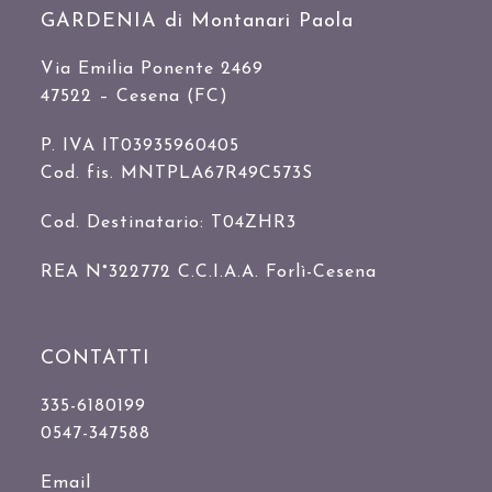
GARDENIA di Montanari Paola
Via Emilia Ponente 2469
47522 – Cesena (FC)
P. IVA IT03935960405
Cod. fis. MNTPLA67R49C573S
Cod. Destinatario: T04ZHR3
REA N°322772 C.C.I.A.A. Forlì-Cesena
CONTATTI
335-6180199
0547-347588
Email