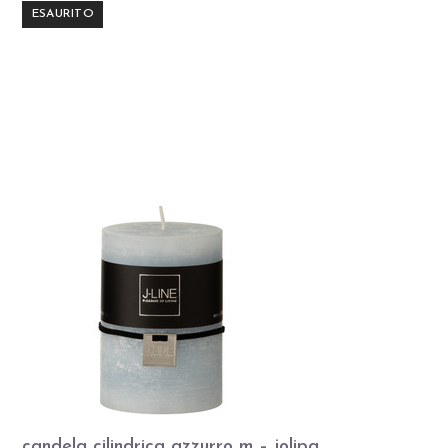
ESAURITO
candela cilindrica azzurro m – jolipa