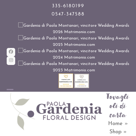
Skip
335-6180199
0547-347588
to
content
Facebook
Instagram
Tovagli
Open
Close
oli di
mobile
mobile
carta
menu
menu
Home
»
Shop
»