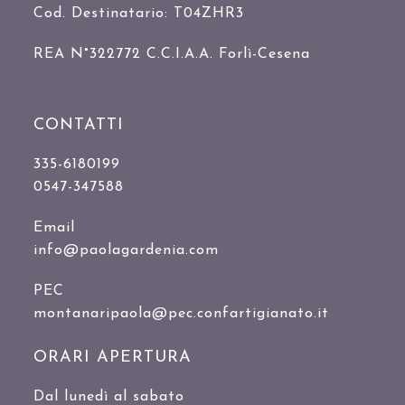
Cod. Destinatario: T04ZHR3
REA N°322772 C.C.I.A.A. Forlì-Cesena
CONTATTI
335-6180199
0547-347588
Email
info@paolagardenia.com
PEC
montanaripaola@pec.confartigianato.it
ORARI APERTURA
Dal lunedì al sabato