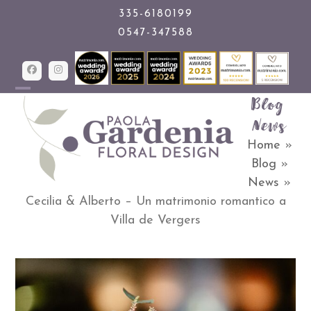
Skip
335-6180199
0547-347588
to
content
Facebook
Instagram
Blog &
Open
Close
News
mobile
mobile
Home
»
menu
menu
Blog
»
News
»
Cecilia & Alberto – Un matrimonio romantico a
Villa de Vergers