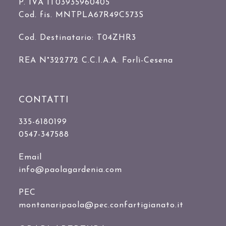
P. IVA IT03935960405
Cod. fis. MNTPLA67R49C573S
Cod. Destinatario: T04ZHR3
REA N°322772 C.C.I.A.A. Forlì-Cesena
CONTATTI
335-6180199
0547-347588
Email
info@paolagardenia.com
PEC
montanaripaola@pec.confartigianato.it