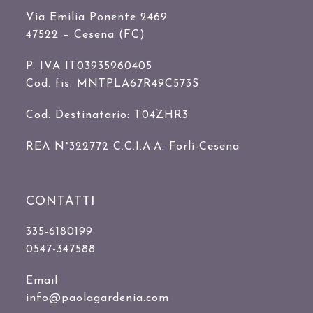
Via Emilia Ponente 2469
47522 – Cesena (FC)
P. IVA IT03935960405
Cod. fis. MNTPLA67R49C573S
Cod. Destinatario: T04ZHR3
REA N°322772 C.C.I.A.A. Forlì-Cesena
CONTATTI
335-6180199
0547-347588
Email
info@paolagardenia.com