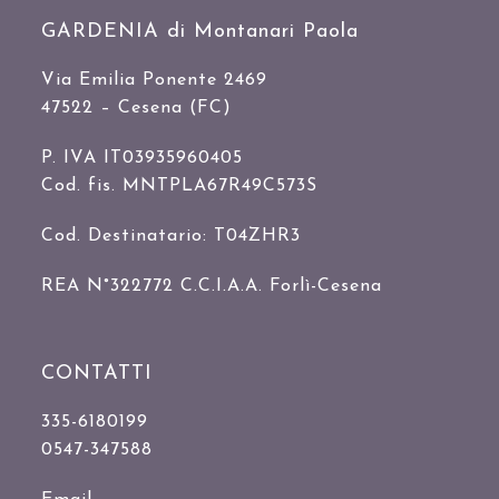
GARDENIA di Montanari Paola
Via Emilia Ponente 2469
47522 – Cesena (FC)
P. IVA IT03935960405
Cod. fis. MNTPLA67R49C573S
Cod. Destinatario: T04ZHR3
REA N°322772 C.C.I.A.A. Forlì-Cesena
CONTATTI
335-6180199
0547-347588