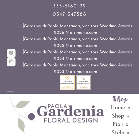
Skip
335-6180199
0547-347588
to
content
Facebook
Instagram
Shop
Open
Close
Home
»
mobile
mobile
Shop
»
menu
menu
Fiori a
Stelo
»