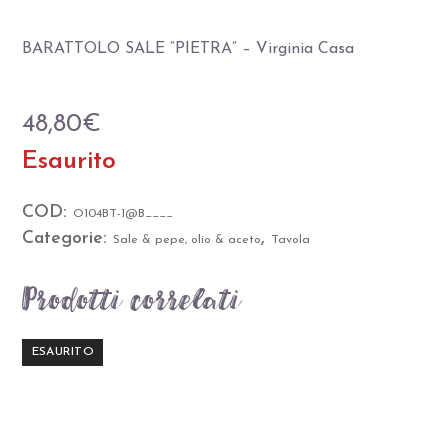
BARATTOLO SALE “PIETRA” – Virginia Casa
48,80
€
Esaurito
COD:
O104BT-1@B____
Categorie:
,
Sale & pepe, olio & aceto
Tavola
Prodotti correlati
ESAURITO