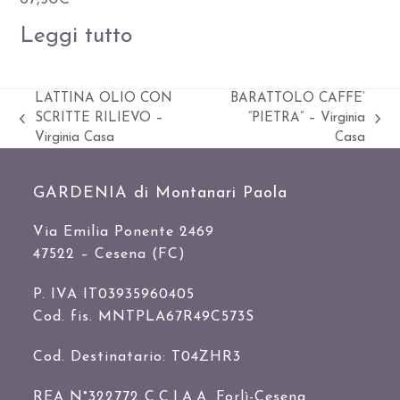
Leggi tutto
LATTINA OLIO CON
BARATTOLO CAFFE’
SCRITTE RILIEVO –
“PIETRA” – Virginia
Slide
visualizza
Virginia Casa
Casa
precedente:
articolo:
GARDENIA di Montanari Paola
Via Emilia Ponente 2469
47522 – Cesena (FC)
P. IVA IT03935960405
Cod. fis. MNTPLA67R49C573S
Cod. Destinatario: T04ZHR3
REA N°322772 C.C.I.A.A. Forlì-Cesena