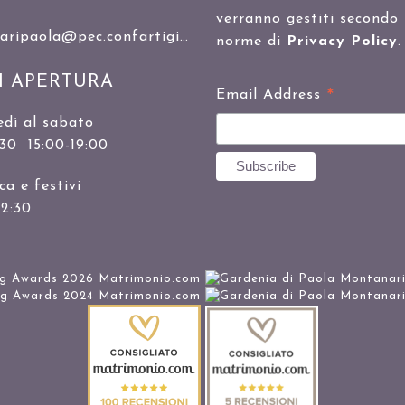
verranno gestiti secondo 
ipaola@pec.confartigianato.it
norme di
Privacy Policy
.
I APERTURA
*
Email Address
edì al sabato
:30 15:00-19:00
a e festivi
12:30