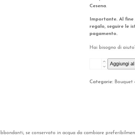
Cesena
.
Importante. Al fine
regalo, seguire le is
pagamento.
Hai bisogno di aiu
Bouquet
Aggiungi al 
Donna
quantità
Categorie:
Bouquet d
abbondanti, se conservato in acqua da cambiare preferibilment