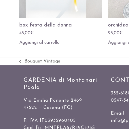
box festa della donna
orchide
45,00
€
95,00
€
Aggiungi al carrello
Aggiungi a
Bouquet Vintage
Slide
precedente:
GARDENIA di Montanari
CONT
Paola
335-618
Via Emilia Ponente 2469
0547-3
47522 – Cesena (FC)
Email
P. IVA IT03935960405
info@p
Cod. fis. MNTPLA67R49C573S