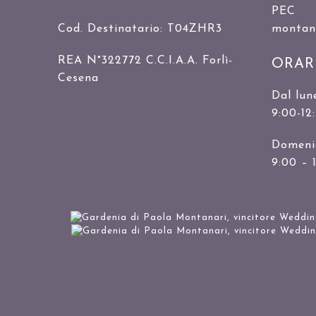
PEC
Cod. Destinatario: T04ZHR3
montanar
REA N°322772 C.C.I.A.A. Forlì-
ORAR
Cesena
Dal lun
9:00-12
Domenic
9:00 – 