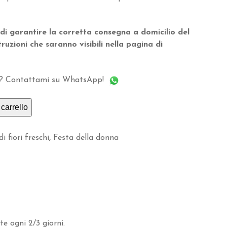
 di garantire la corretta consegna a domicilio del
truzioni che saranno visibili nella pagina di
to? Contattami su WhatsApp!
carrello
i fiori freschi
,
Festa della donna
e ogni 2/3 giorni.