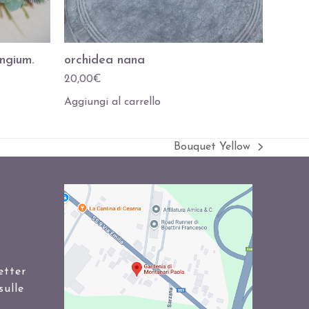
ngium.
orchidea nana
20,00
€
Aggiungi al carrello
Bouquet Yellow
visualizza
articolo:
etter
sulle