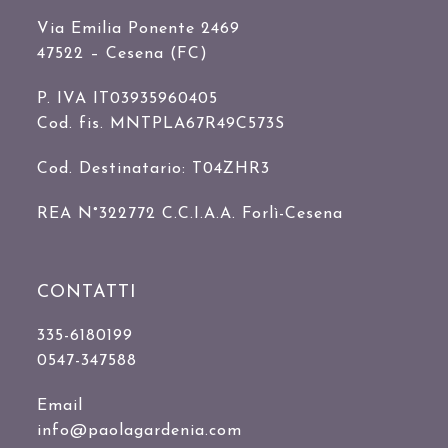
Via Emilia Ponente 2469
47522 – Cesena (FC)
P. IVA IT03935960405
Cod. fis. MNTPLA67R49C573S
Cod. Destinatario: T04ZHR3
REA N°322772 C.C.I.A.A. Forlì-Cesena
CONTATTI
335-6180199
0547-347588
Email
info@paolagardenia.com