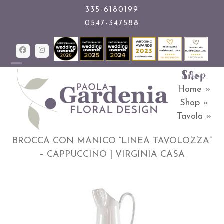
Skip
335-6180199
0547-347588
to
content
Facebook
Instagram
Shop
Open
Close
Home
»
mobile
mobile
Shop
»
menu
menu
Tavola
»
BROCCA CON MANICO “LINEA TAVOLOZZA”
– CAPPUCCINO | VIRGINIA CASA