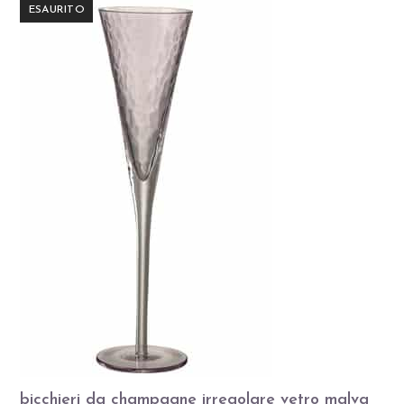
ESAURITO
bicchieri da champagne irregolare vetro malva