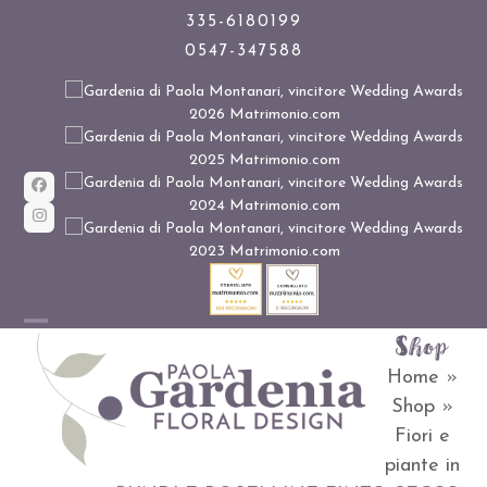
Skip
335-6180199
0547-347588
to
content
Facebook
Instagram
Shop
Open
Close
Home
»
mobile
mobile
Shop
»
menu
menu
Fiori e
piante in