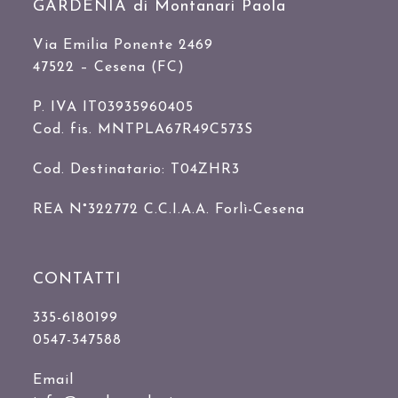
GARDENIA di Montanari Paola
Via Emilia Ponente 2469
47522 – Cesena (FC)
P. IVA IT03935960405
Cod. fis. MNTPLA67R49C573S
Cod. Destinatario: T04ZHR3
REA N°322772 C.C.I.A.A. Forlì-Cesena
CONTATTI
335-6180199
0547-347588
Email