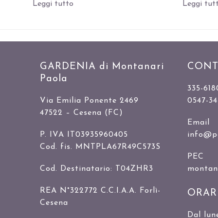
Leggi tutto
Leggi tut
GARDENIA di Montanari
CONT
Paola
335-618
Via Emilia Ponente 2469
0547-3
47522 – Cesena (FC)
Email
P. IVA IT03935960405
info@p
Cod. fis. MNTPLA67R49C573S
PEC
Cod. Destinatario: T04ZHR3
montanar
REA N°322772 C.C.I.A.A. Forlì-
ORAR
Cesena
Dal lun