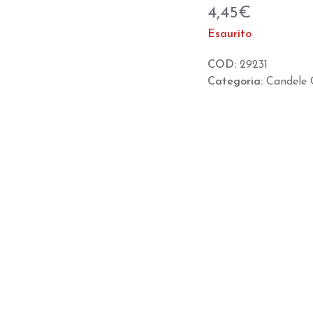
Valutato
4,45
€
0
su
Esaurito
5
COD:
29231
Categoria:
Candele C