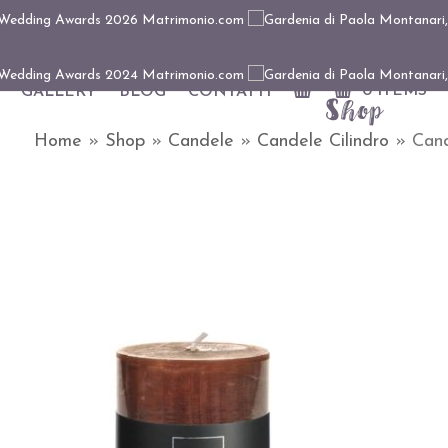
0 ITEMS
GALLERY
BLOG
CONTATTI
Shop
Home
»
Shop
»
Candele
»
Candele Cilindro
»
Cand