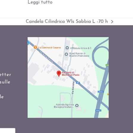
Leggi tutto
Candela Cilindrica Wls Sabbia L -70 h
visualizza
articolo:
etter
sulle
le