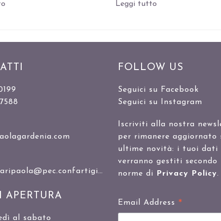
to
Leggi tutto
ATTI
FOLLOW US
0199
Seguici su Facebook
47588
Seguici su Instagram
Iscriviti alla nostra newsl
aolagardenia.com
per rimanere aggiornato 
ultime novità: i tuoi dati
verranno gestiti secondo 
ipaola@pec.confartigianato.it
norme di
Privacy Policy
.
I APERTURA
*
Email Address
edì al sabato