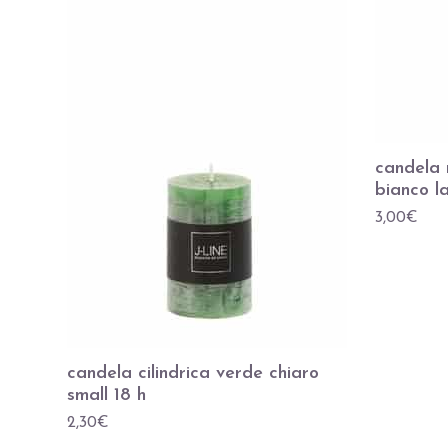
candela 
bianco l
3,00
€
candela cilindrica verde chiaro
small 18 h
2,30
€