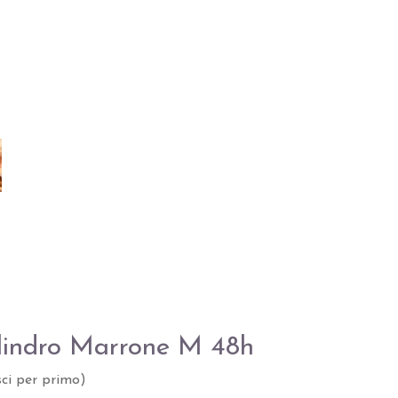
lindro Marrone M 48h
sci per primo
)