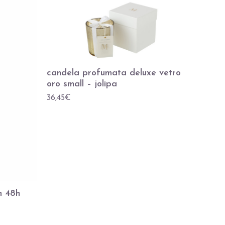
candela profumata deluxe vetro
oro small – jolipa
36,45
€
m 48h