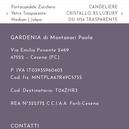
Portacandele Zucchero
CANDELIERE
Vetro Trasparente
CRISTALLO X3 LUXURY
Slide
visualizza
Medium | Jolipa
D51 H54 TRASPARENTE
precedente:
articolo:
GARDENIA di Montanari Paola
Via Emilia Ponente 2469
47522 – Cesena (FC)
P. IVA IT03935960405
Cod. fis. MNTPLA67R49C573S
Cod. Destinatario: T04ZHR3
REA N°322772 C.C.I.A.A. Forlì-Cesena
CONTATTI