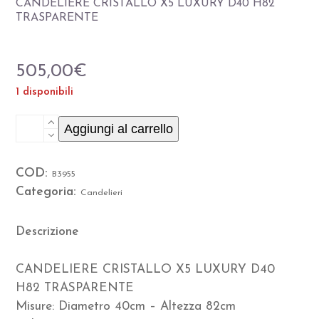
CANDELIERE CRISTALLO X5 LUXURY D40 H82
TRASPARENTE
505,00
€
1 disponibili
CANDELIERE
Aggiungi al carrello
CRISTALLO
COD:
B3955
X5
Categoria:
Candelieri
LUXURY
D40
Descrizione
H82
CANDELIERE CRISTALLO X5 LUXURY D40
TRASPARENTE
H82 TRASPARENTE
Misure: Diametro 40cm – Altezza 82cm
quantità