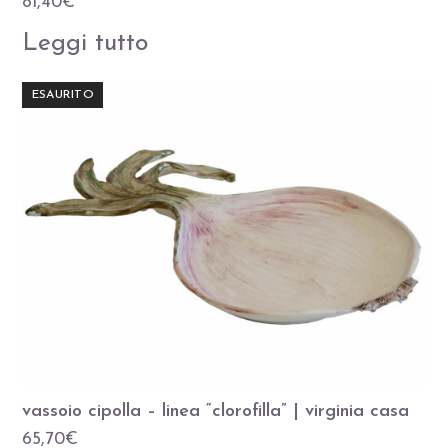
81,40
€
Leggi tutto
ESAURITO
vassoio cipolla – linea “clorofilla” | virginia casa
65,70
€