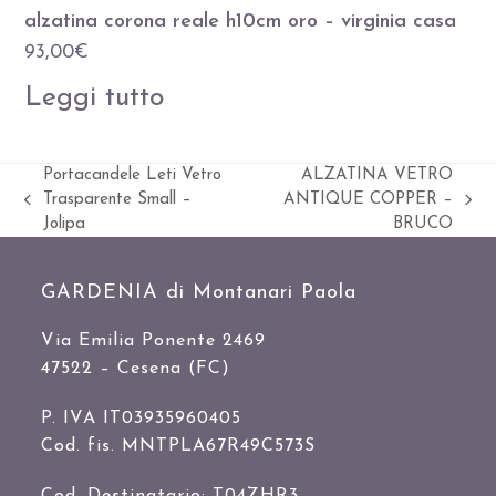
alzatina corona reale h10cm oro – virginia casa
93,00
€
Leggi tutto
Portacandele Leti Vetro
ALZATINA VETRO
Trasparente Small –
ANTIQUE COPPER –
Slide
visualizza
Jolipa
BRUCO
precedente:
articolo:
GARDENIA di Montanari Paola
Via Emilia Ponente 2469
47522 – Cesena (FC)
P. IVA IT03935960405
Cod. fis. MNTPLA67R49C573S
Cod. Destinatario: T04ZHR3