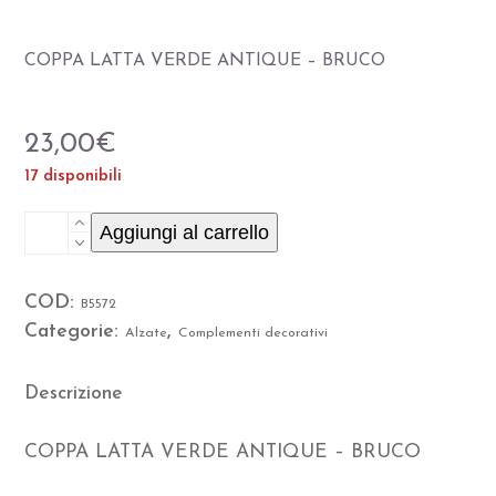
COPPA LATTA VERDE ANTIQUE – BRUCO
23,00
€
17 disponibili
COPPA
Aggiungi al carrello
LATTA
COD:
B5572
VERDE
Categorie:
,
Alzate
Complementi decorativi
ANTIQUE
-
Descrizione
BRUCO
COPPA LATTA VERDE ANTIQUE – BRUCO
quantità