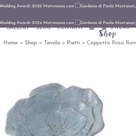
0 ITEMS
GALLERY
BLOG
CONTATTI
Shop
Home
»
Shop
»
Tavola
»
Piatti
»
Coppetta Rosa Roman