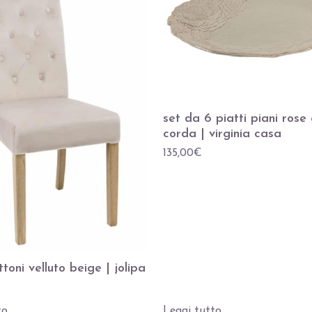
set da 6 piatti piani rose 
corda | virginia casa
135,00
€
toni velluto beige | jolipa
to
Leggi tutto