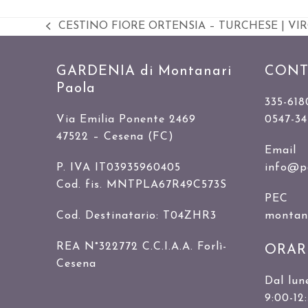
CESTINO FIORE ORTENSIA – TURCHESE | VIR
Slide
precedente:
GARDENIA di Montanari
CONT
Paola
335-618
Via Emilia Ponente 2469
0547-3
47522 – Cesena (FC)
Email
P. IVA IT03935960405
info@p
Cod. fis. MNTPLA67R49C573S
PEC
Cod. Destinatario: T04ZHR3
montanar
REA N°322772 C.C.I.A.A. Forlì-
ORAR
Cesena
Dal lun
9:00-12