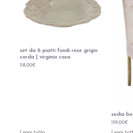
set da 6 piatti fondi rose grigio
corda | virginia casa
118,00
€
sedia bot
159,00
€
Leggi tutto
Leggi tut