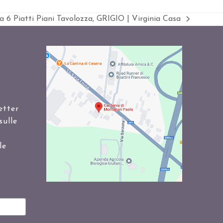
a 6 Piatti Piani Tavolozza, GRIGIO | Virginia Casa
lizza
lo:
etter
sulle
le