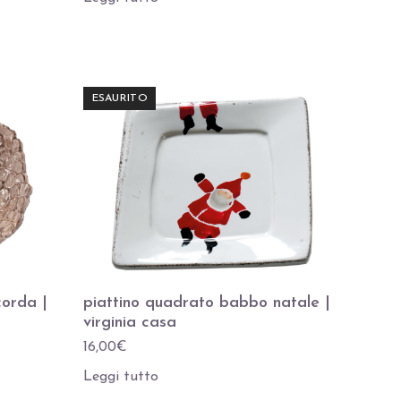
ESAURITO
corda |
piattino quadrato babbo natale |
virginia casa
16,00
€
Leggi tutto