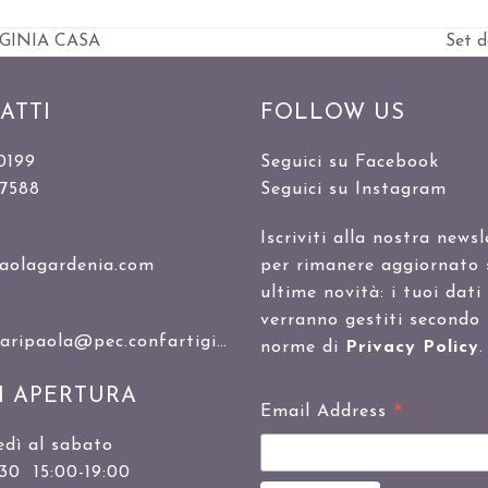
GINIA CASA
Set d
visua
artico
ATTI
FOLLOW US
0199
Seguici su Facebook
47588
Seguici su Instagram
Iscriviti alla nostra newsl
aolagardenia.com
per rimanere aggiornato 
ultime novità: i tuoi dati
verranno gestiti secondo 
ipaola@pec.confartigianato.it
norme di
Privacy Policy
.
I APERTURA
*
Email Address
edì al sabato
:30 15:00-19:00