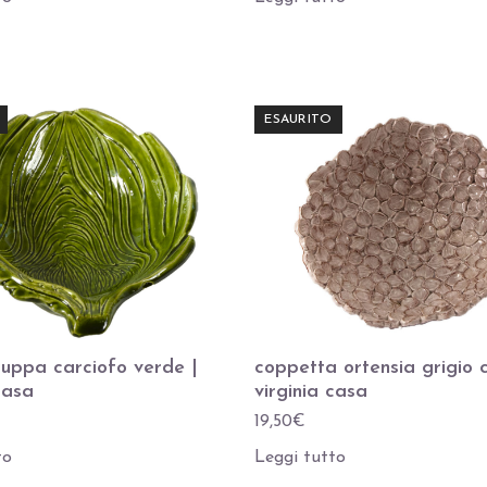
ESAURITO
zuppa carciofo verde |
coppetta ortensia grigio 
casa
virginia casa
19,50
€
to
Leggi tutto