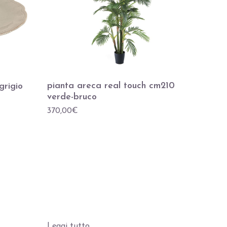
pianta areca real touch cm210
grigio
verde-bruco
370,00
€
Leggi tutto