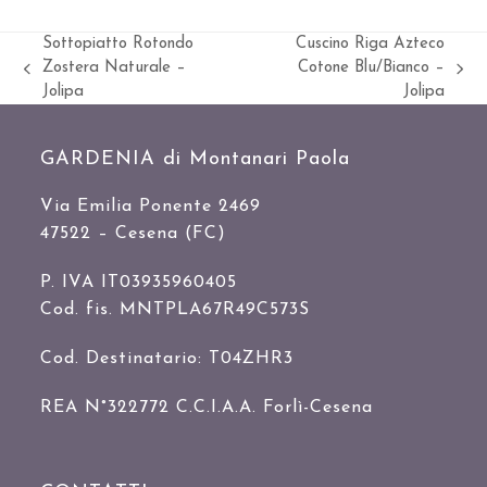
Sottopiatto Rotondo
Cuscino Riga Azteco
Zostera Naturale –
Cotone Blu/Bianco –
Slide
visualizza
Jolipa
Jolipa
precedente:
articolo:
GARDENIA di Montanari Paola
Via Emilia Ponente 2469
47522 – Cesena (FC)
P. IVA IT03935960405
Cod. fis. MNTPLA67R49C573S
Cod. Destinatario: T04ZHR3
REA N°322772 C.C.I.A.A. Forlì-Cesena