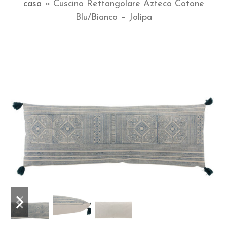
casa
»
Cuscino Rettangolare Azteco Cotone
Blu/Bianco – Jolipa
Slide
Slide
precedente
successiva