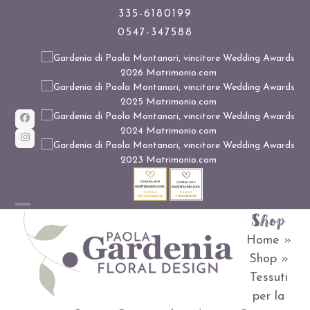
Skip
335-6180199
0547-347588
to
content
Facebook
Instagram
Shop
Open
Close
Home
»
mobile
mobile
Shop
»
menu
menu
Tessuti
per la