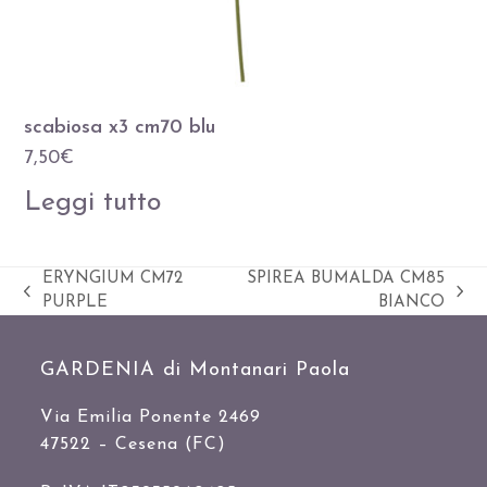
scabiosa x3 cm70 blu
7,50
€
Leggi tutto
ERYNGIUM CM72
SPIREA BUMALDA CM85
Slide
visualizza
PURPLE
BIANCO
precedente:
articolo:
GARDENIA di Montanari Paola
Via Emilia Ponente 2469
47522 – Cesena (FC)