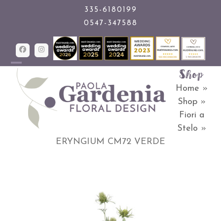
Skip
335-6180199
0547-347588
to
content
Facebook
Instagram
Shop
Open
Close
Home
»
mobile
mobile
Shop
»
menu
menu
Fiori a
Stelo
»
ERYNGIUM CM72 VERDE