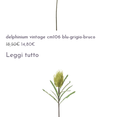
delphinium vintage cm106 blu-grigio-bruco
Il
Il
18,50
€
14,80
€
prezzo
prezzo
Leggi tutto
originale
attuale
era:
è:
18,50€.
14,80€.