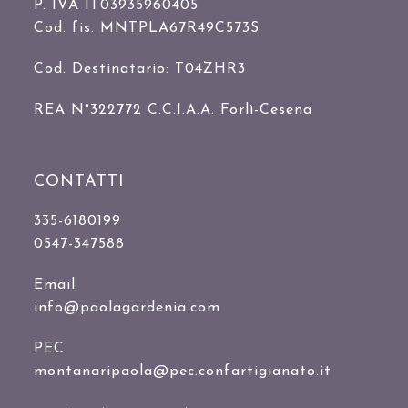
P. IVA IT03935960405
Cod. fis. MNTPLA67R49C573S
Cod. Destinatario: T04ZHR3
REA N°322772 C.C.I.A.A. Forlì-Cesena
CONTATTI
335-6180199
0547-347588
Email
info@paolagardenia.com
PEC
montanaripaola@pec.confartigianato.it