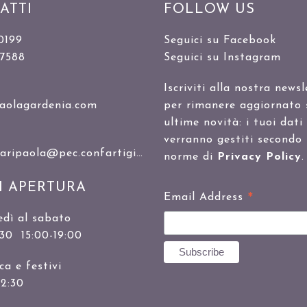
ATTI
FOLLOW US
0199
Seguici su Facebook
47588
Seguici su Instagram
Iscriviti alla nostra newsl
aolagardenia.com
per rimanere aggiornato 
ultime novità: i tuoi dati
verranno gestiti secondo 
ipaola@pec.confartigianato.it
norme di
Privacy Policy
.
I APERTURA
*
Email Address
edì al sabato
:30 15:00-19:00
a e festivi
12:30