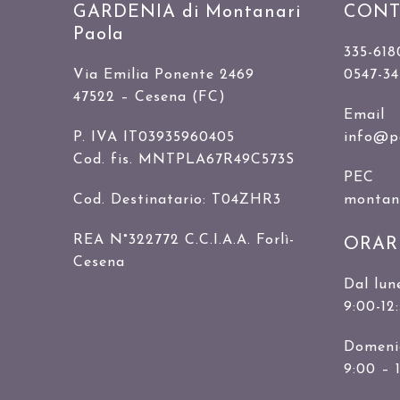
GARDENIA di Montanari
CONT
Paola
335-618
Via Emilia Ponente 2469
0547-3
47522 – Cesena (FC)
Email
P. IVA IT03935960405
info@p
Cod. fis. MNTPLA67R49C573S
PEC
Cod. Destinatario: T04ZHR3
montanar
REA N°322772 C.C.I.A.A. Forlì-
ORAR
Cesena
Dal lun
9:00-12
Domenic
9:00 – 