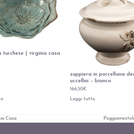
 turchese | virginia casa
zuppiera in porcellana de
uccellini – bianco
166,50
€
to
Leggi tutto
nia Casa
Poggiamestol
visualizza
articolo: