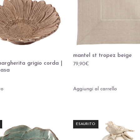
mantel st tropez beige
margherita grigio corda |
79,90
€
casa
to
Aggiungi al carrello
ESAURITO