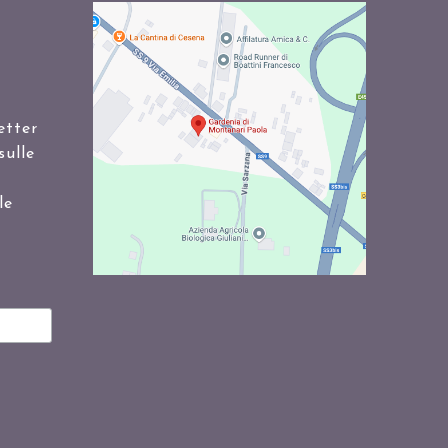
etter
sulle
le