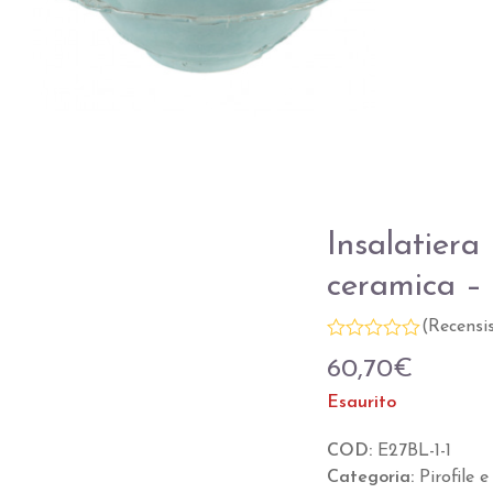
Insalatier
ceramica – 
(
Recensi
Valutato
60,70
€
0
su
Esaurito
5
COD:
E27BL-1-1
Categoria:
Pirofile 