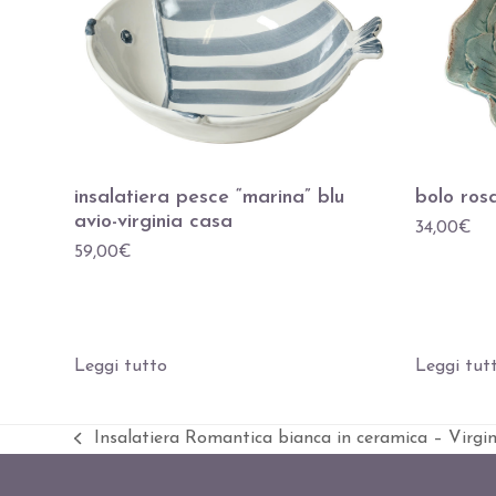
insalatiera pesce “marina” blu
bolo rosa
avio-virginia casa
34,00
€
59,00
€
Leggi tutto
Leggi tut
Insalatiera Romantica bianca in ceramica – Virgi
Slide
precedente: