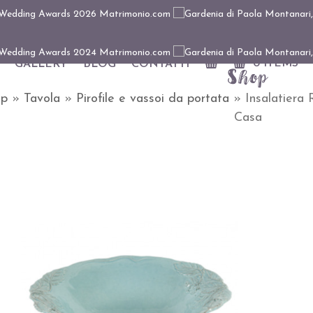
0 ITEMS
GALLERY
BLOG
CONTATTI
Shop
op
»
Tavola
»
Pirofile e vassoi da portata
»
Insalatiera
Casa