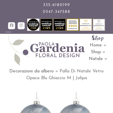
Skip
335-6180199
0547-347588
to
content
Facebook
Instagram
Shop
Open
Close
Home
»
mobile
mobile
Shop
»
menu
menu
Natale
»
Decorazioni da albero
»
Palla Di Natale Vetro
Opaco Blu Ghiaccio M | Jolipa