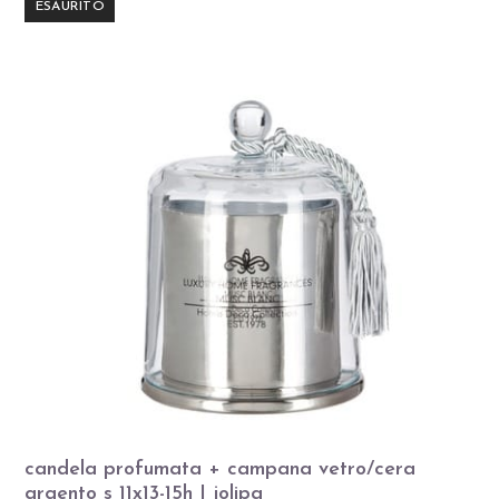
ESAURITO
candela profumata + campana vetro/cera
argento s 11x13-15h | jolipa