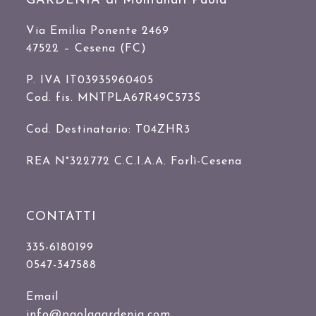
GARDENIA di Montanari Paola
Via Emilia Ponente 2469
47522 – Cesena (FC)
P. IVA IT03935960405
Cod. fis. MNTPLA67R49C573S
Cod. Destinatario: T04ZHR3
REA N°322772 C.C.I.A.A. Forlì-Cesena
CONTATTI
335-6180199
0547-347588
Email
info@paolagardenia.com