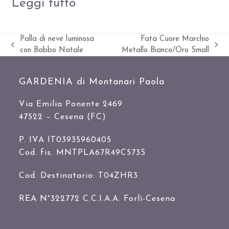
Leggi tutto
Palla di neve luminosa
Fata Cuore Marchio
Slide
visualizza
con Babbo Natale
Metallo Bianco/Oro Small
precedente:
articolo:
GARDENIA di Montanari Paola
Via Emilia Ponente 2469
47522 – Cesena (FC)
P. IVA IT03935960405
Cod. fis. MNTPLA67R49C573S
Cod. Destinatario: T04ZHR3
REA N°322772 C.C.I.A.A. Forlì-Cesena