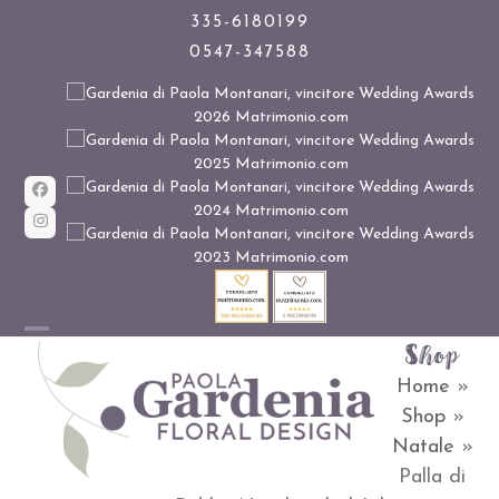
Skip
335-6180199
0547-347588
to
content
Facebook
Instagram
Shop
Open
Close
Home
»
mobile
mobile
Shop
»
menu
menu
Natale
»
Palla di