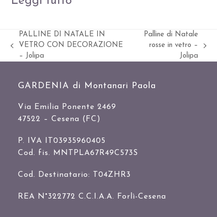
Leggi tutto
PALLINE DI NATALE IN
Palline di Natale
VETRO CON DECORAZIONE
rosse in vetro –
Slide
visualizza
– Jolipa
Jolipa
precedente:
articolo:
GARDENIA di Montanari Paola
Via Emilia Ponente 2469
47522 – Cesena (FC)
P. IVA IT03935960405
Cod. fis. MNTPLA67R49C573S
Cod. Destinatario: T04ZHR3
REA N°322772 C.C.I.A.A. Forlì-Cesena