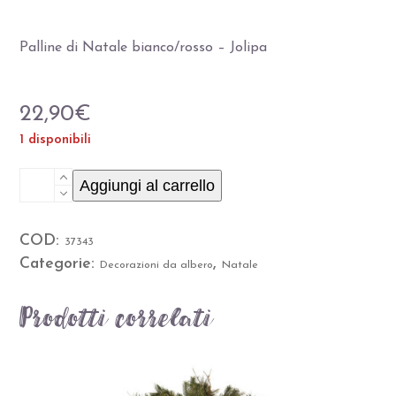
Palline di Natale bianco/rosso – Jolipa
22,90
€
1 disponibili
Palline
Aggiungi al carrello
di
COD:
37343
Natale
Categorie:
,
Decorazioni da albero
Natale
bianco/rosso
Prodotti correlati
-
Jolipa
quantità