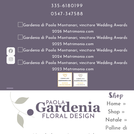
Skip
335-6180199
0547-347588
to
content
Facebook
Instagram
Shop
Open
Close
Home
»
mobile
mobile
Shop
»
menu
menu
Natale
»
Palline di