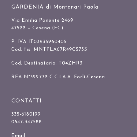
GARDENIA di Montanari Paola
Via Emilia Ponente 2469
47522 – Cesena (FC)
P. IVA IT03935960405
Cod. fis. MNTPLA67R49C573S
Cod. Destinatario: T04ZHR3
REA N°322772 C.C.I.A.A. Forlì-Cesena
CONTATTI
335-6180199
0547-347588
Email