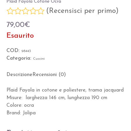
Plaid Fayola Cotone Ocra
(
Recensisci per primo
)
Valutato
79,00
€
0
Esaurito
su
5
COD:
98443
Categoria:
Cuscini
Descrizione
Recensioni (0)
Plaid Fayola in cotone e poliestere, trama jacquard
Misure: larghezza 146 cm, lunghezza 190 cm
Colore: ocra
Brand: Jolipa