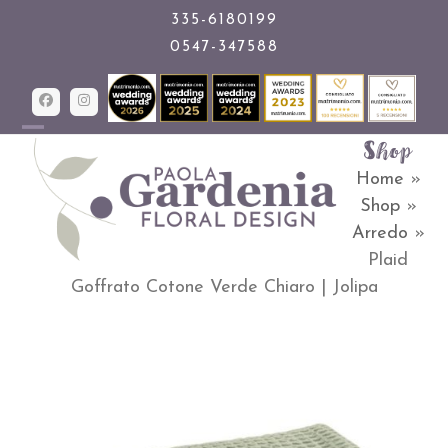
Skip
335-6180199
0547-347588
to
content
Facebook
Instagram
Shop
Open
Close
Home
»
mobile
mobile
Shop
»
menu
menu
Arredo
»
Plaid
Goffrato Cotone Verde Chiaro | Jolipa