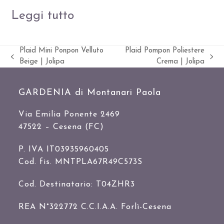
Leggi tutto
Plaid Mini Ponpon Velluto
Plaid Pompon Poliestere
Slide
visualizza
Beige | Jolipa
Crema | Jolipa
precedente:
articolo:
GARDENIA di Montanari Paola
Via Emilia Ponente 2469
47522 – Cesena (FC)
P. IVA IT03935960405
Cod. fis. MNTPLA67R49C573S
Cod. Destinatario: T04ZHR3
REA N°322772 C.C.I.A.A. Forlì-Cesena