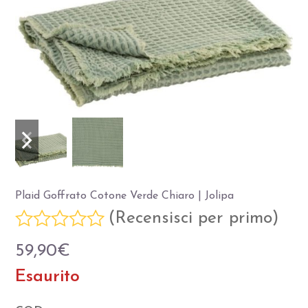
Slide
Slide
precedente
successiva
Plaid Goffrato Cotone Verde Chiaro | Jolipa
(
Recensisci per primo
)
Valutato
59,90
€
0
Esaurito
su
5