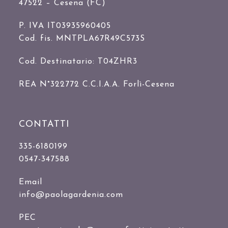
47522 – Cesena (FC)
P. IVA IT03935960405
Cod. fis. MNTPLA67R49C573S
Cod. Destinatario: T04ZHR3
REA N°322772 C.C.I.A.A. Forlì-Cesena
CONTATTI
335-6180199
0547-347588
Email
info@paolagardenia.com
PEC