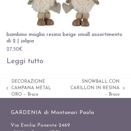
bambino maglia resina beige small assortimento
di 2 | jolipa
27,50
€
Leggi tutto
DECORAZIONE
SNOWBALL CON
CAMPANA METAL
CARILLON IN RESINA
Slide
visualizza
ORO – Bruco
– Bruco
precedente:
articolo:
GARDENIA di Montanari Paola
Via Emilia Ponente 2469