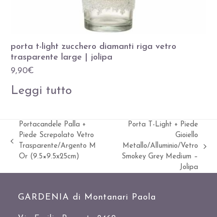
porta t-light zucchero diamanti riga vetro
trasparente large | jolipa
9,90
€
Leggi tutto
Portacandele Palla +
Porta T-Light + Piede
Piede Screpolato Vetro
Gioiello
Slide
Trasparente/Argento M
Metallo/Alluminio/Vetro
visualizza
precedente:
Or (9.5×9.5x25cm)
Smokey Grey Medium –
articolo:
Jolipa
GARDENIA di Montanari Paola