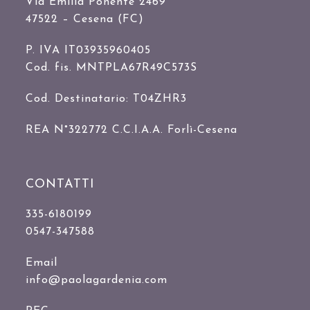
Via Emilia Ponente 2469
47522 – Cesena (FC)
P. IVA IT03935960405
Cod. fis. MNTPLA67R49C573S
Cod. Destinatario: T04ZHR3
REA N°322772 C.C.I.A.A. Forlì-Cesena
CONTATTI
335-6180199
0547-347588
Email
info@paolagardenia.com