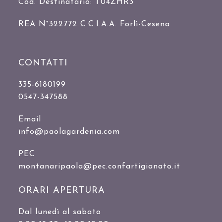
Cod. Destinatario: T04ZHR3
REA N°322772 C.C.I.A.A. Forlì-Cesena
CONTATTI
335-6180199
0547-347588
Email
info@paolagardenia.com
PEC
montanaripaola@pec.confartigianato.it
ORARI APERTURA
Dal lunedì al sabato