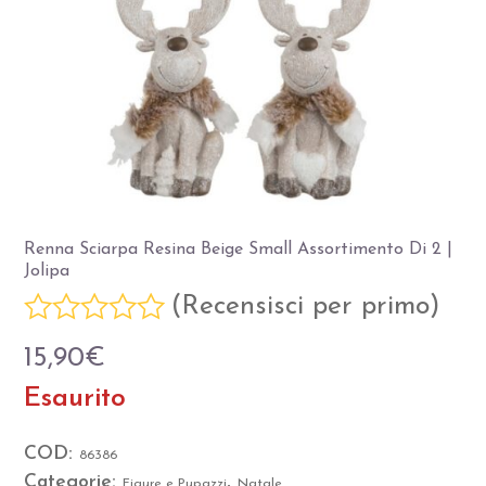
Renna Sciarpa Resina Beige Small Assortimento Di 2 |
Jolipa
(
Recensisci per primo
)
Valutato
15,90
€
0
Esaurito
su
5
COD:
86386
Categorie:
,
Figure e Pupazzi
Natale