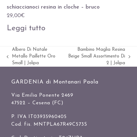
schiaccianoci resina in cloche – bruco
29,00
€
Leggi tutto
Albero Di Natale
Bambino Maglia Resina
Metallo Paillette Oro
Beige Small Assortimento Di
Slide
visualizza
Small | Jolipa
2 | Jolipa
precedente:
articolo:
GARDENIA di Montanari Paola
Via Emilia Ponente 2469
47522 – Cesena (FC)
P. IVA IT03935960405
Cod. fis. MNTPLA67R49C573S