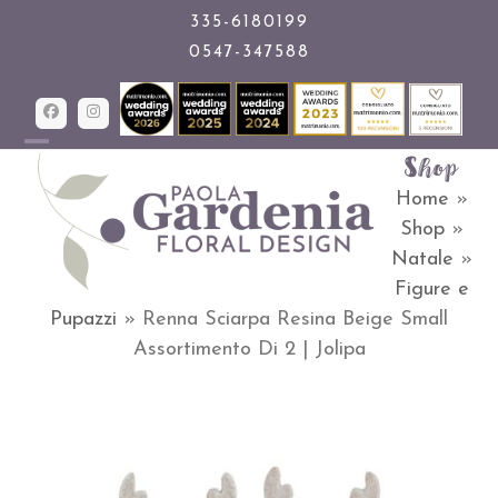
Skip
335-6180199
0547-347588
to
content
Facebook
Instagram
Shop
Open
Close
Home
»
mobile
mobile
Shop
»
menu
menu
Natale
»
Figure e
Pupazzi
»
Renna Sciarpa Resina Beige Small
Assortimento Di 2 | Jolipa