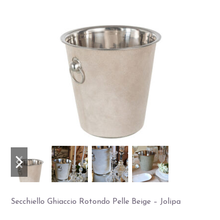
Slide
Slide
precedente
successiva
Secchiello Ghiaccio Rotondo Pelle Beige – Jolipa