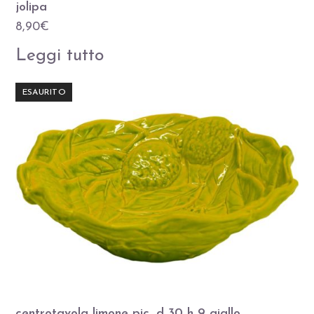
jolipa
8,90
€
Leggi tutto
ESAURITO
centrotavola limone pic. d 30 h 9 giallo