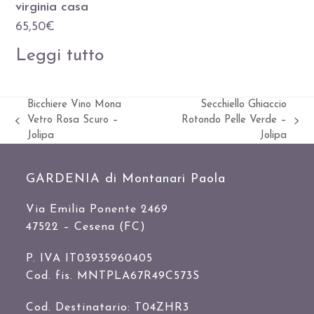
virginia casa
65,50
€
Leggi tutto
Bicchiere Vino Mona
Secchiello Ghiaccio
Vetro Rosa Scuro –
Rotondo Pelle Verde –
Slide
visualizza
Jolipa
Jolipa
precedente:
articolo:
GARDENIA di Montanari Paola
Via Emilia Ponente 2469
47522 – Cesena (FC)
P. IVA IT03935960405
Cod. fis. MNTPLA67R49C573S
Cod. Destinatario: T04ZHR3