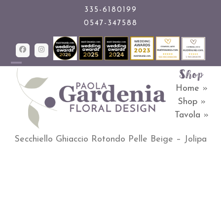
Skip
335-6180199
0547-347588
to
content
Facebook
Instagram
Shop
Open
Close
Home
»
mobile
mobile
Shop
»
menu
menu
Tavola
»
Secchiello Ghiaccio Rotondo Pelle Beige – Jolipa