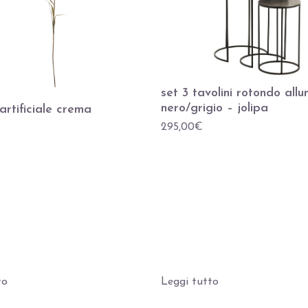
set 3 tavolini rotondo allu
nero/grigio – jolipa
rtificiale crema
295,00
€
to
Leggi tutto