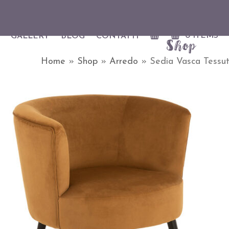
0 ITEMS
GALLERY
BLOG
CONTATTI
Shop
Home
»
Shop
»
Arredo
»
Sedia Vasca Tessu