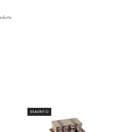
edute
ESAURITO