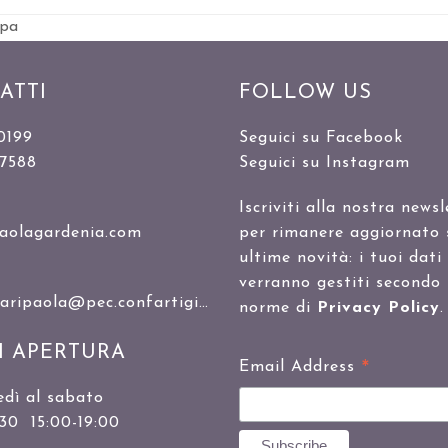
ipa
ATTI
FOLLOW US
0199
Seguici su Facebook
47588
Seguici su Instagram
Iscriviti alla nostra newsl
aolagardenia.com
per rimanere aggiornato 
ultime novità: i tuoi dati
verranno gestiti secondo 
ipaola@pec.confartigianato.it
norme di
Privacy Policy
.
I APERTURA
*
Email Address
edì al sabato
:30 15:00-19:00