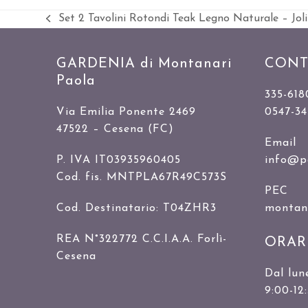
Set 2 Tavolini Rotondi Teak Legno Naturale – Jol
Slide
precedente:
GARDENIA di Montanari
CONT
Paola
335-618
Via Emilia Ponente 2469
0547-3
47522 – Cesena (FC)
Email
P. IVA IT03935960405
info@p
Cod. fis. MNTPLA67R49C573S
PEC
Cod. Destinatario: T04ZHR3
montanar
REA N°322772 C.C.I.A.A. Forlì-
ORAR
Cesena
Dal lun
9:00-12