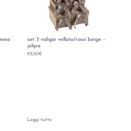
minio
set 3 valigie velluto/raso beige –
jolipa
93,00
€
Leggi tutto