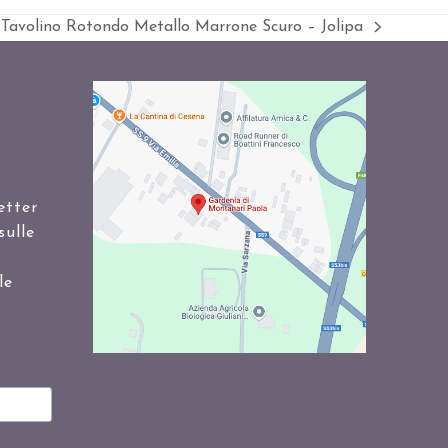
Tavolino Rotondo Metallo Marrone Scuro – Jolipa
visualizza
articolo:
etter
sulle
le