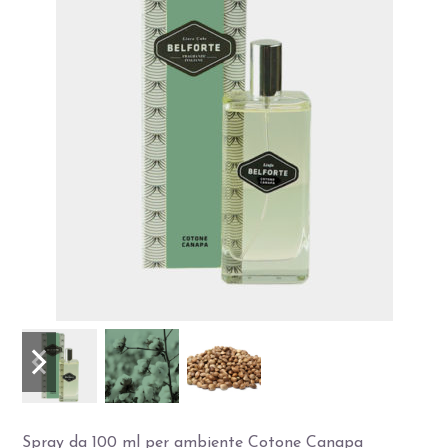
Slide
Slide
precedente
successiva
Spray da 100 ml per ambiente Cotone Canapa