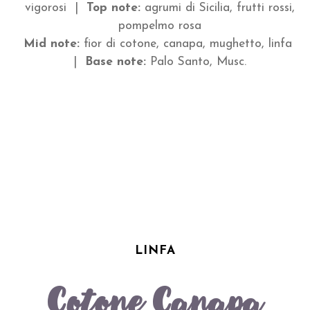
vigorosi |
Top note:
agrumi di Sicilia, frutti rossi,
quantità
pompelmo rosa
Mid note:
fior di cotone, canapa, mughetto, linfa
|
Base note:
Palo Santo, Musc.
LINFA
Cotone Canapa