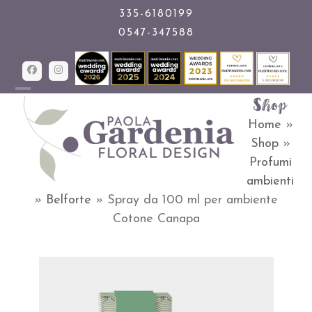
Skip
335-6180199
0547-347588
to
content
Facebook
Instagram
Shop
Open
Close
Home
»
mobile
mobile
Shop
»
menu
menu
Profumi
ambienti
»
Belforte
»
Spray da 100 ml per ambiente
Cotone Canapa