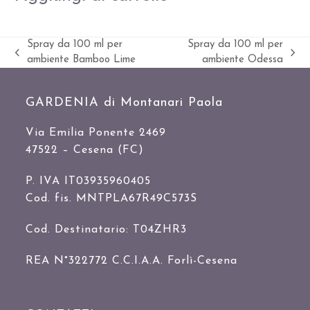
Spray da 100 ml per
Spray da 100 ml per
Slide
visualizza
ambiente Bamboo Lime
ambiente Odessa
precedente:
articolo:
GARDENIA di Montanari Paola
Via Emilia Ponente 2469
47522 – Cesena (FC)
P. IVA IT03935960405
Cod. fis. MNTPLA67R49C573S
Cod. Destinatario: T04ZHR3
REA N°322772 C.C.I.A.A. Forlì-Cesena