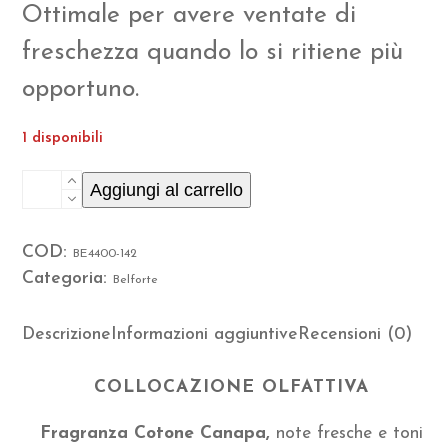
Ottimale per avere ventate di
freschezza quando lo si ritiene più
opportuno.
1 disponibili
Spray
Aggiungi al carrello
da
COD:
BE4400-142
100
Categoria:
Belforte
ml
per
Descrizione
Informazioni aggiuntive
Recensioni (0)
ambiente
COLLOCAZIONE OLFATTIVA
Cotone
Fragranza Cotone Canapa,
note fresche e toni
Canapa