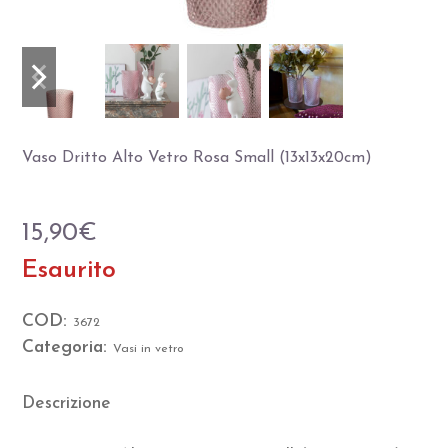
Slide
Slide
precedente
successiva
Vaso Dritto Alto Vetro Rosa Small (13x13x20cm)
15,90
€
Esaurito
COD:
3672
Categoria:
Vasi in vetro
Descrizione