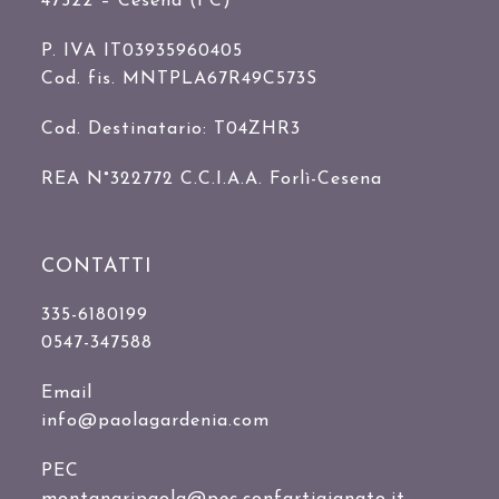
47522 – Cesena (FC)
P. IVA IT03935960405
Cod. fis. MNTPLA67R49C573S
Cod. Destinatario: T04ZHR3
REA N°322772 C.C.I.A.A. Forlì-Cesena
CONTATTI
335-6180199
0547-347588
Email
info@paolagardenia.com
PEC