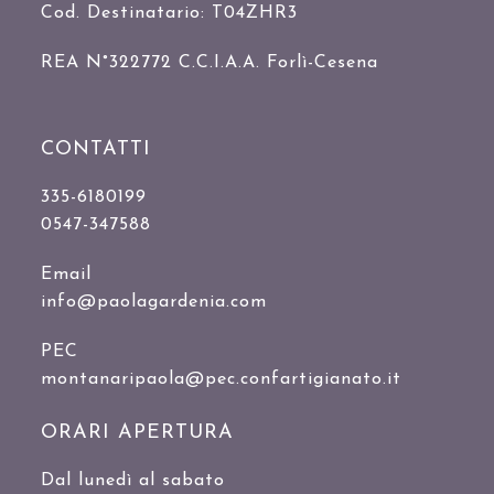
Cod. Destinatario: T04ZHR3
REA N°322772 C.C.I.A.A. Forlì-Cesena
CONTATTI
335-6180199
0547-347588
Email
info@paolagardenia.com
PEC
montanaripaola@pec.confartigianato.it
ORARI APERTURA
Dal lunedì al sabato