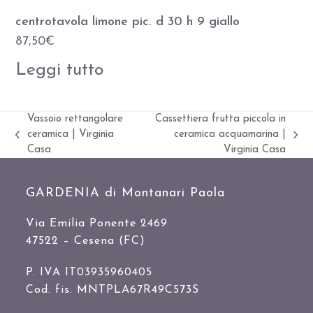
centrotavola limone pic. d 30 h 9 giallo
87,50
€
Leggi tutto
Vassoio rettangolare
Cassettiera frutta piccola in
ceramica | Virginia
ceramica acquamarina |
Slide
visualizza
Casa
Virginia Casa
precedente:
articolo:
GARDENIA di Montanari Paola
Via Emilia Ponente 2469
47522 – Cesena (FC)
P. IVA IT03935960405
Cod. fis. MNTPLA67R49C573S