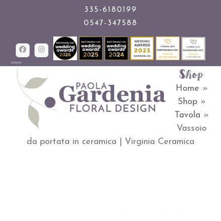
Skip
335-6180199
0547-347588
to
content
Facebook
Instagram
Shop
Open
Close
Home
»
mobile
mobile
Shop
»
menu
menu
Tavola
»
Vassoio
da portata in ceramica | Virginia Ceramica