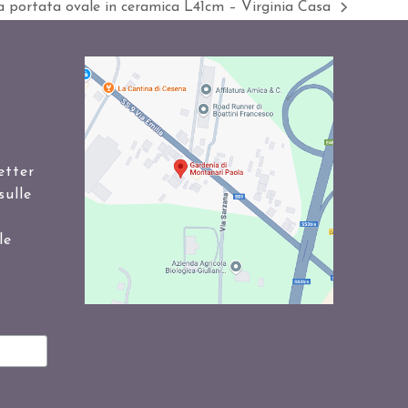
a portata ovale in ceramica L41cm – Virginia Casa
a
etter
sulle
le