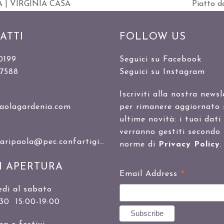
| VIRGINIA CASA
Piatto d
visualizz
articolo:
ATTI
FOLLOW US
0199
Seguici su Facebook
47588
Seguici su Instagram
Iscriviti alla nostra newsl
aolagardenia.com
per rimanere aggiornato 
ultime novità: i tuoi dati
verranno gestiti secondo 
ipaola@pec.confartigianato.it
norme di
Privacy Policy
.
I APERTURA
*
Email Address
edì al sabato
:30 15:00-19:00