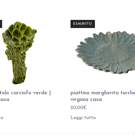
ESAURITO
olo carciofo verde |
piattino margherita turch
casa
virginia casa
20,00
€
to
Leggi tutto