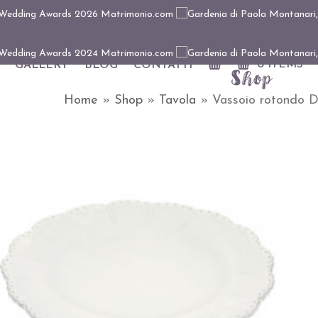
0 ITEMS
GALLERY
BLOG
CONTATTI
Shop
Home
»
Shop
»
Tavola
»
Vassoio rotondo D