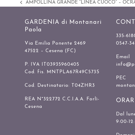
AMPOLLINA GRANDE “LINEA CUOCO” – OCRA 
Slide
precedente:
GARDENIA di Montanari
CONT
Paola
335-618
Via Emilia Ponente 2469
0547-3
47522 – Cesena (FC)
Email
P. IVA IT03935960405
info@p
Cod. fis. MNTPLA67R49C573S
PEC
Cod. Destinatario: T04ZHR3
montanar
REA N°322772 C.C.I.A.A. Forlì-
ORAR
Cesena
Dal lun
9:00-12