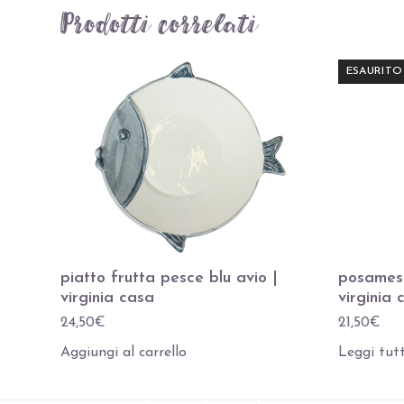
Prodotti correlati
ESAURITO
piatto frutta pesce blu avio |
posamest
virginia casa
virginia 
24,50
€
21,50
€
Aggiungi al carrello
Leggi tut