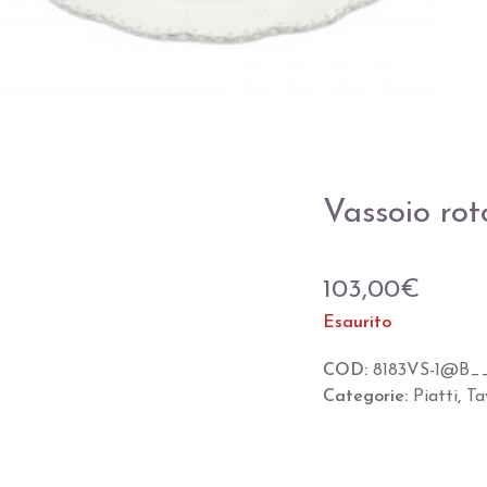
Vassoio ro
103,00
€
Esaurito
COD:
8183VS-1@B_
Categorie:
Piatti
,
Ta