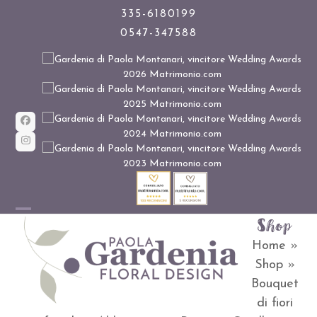
Skip
335-6180199
0547-347588
to
content
Facebook
Instagram
Shop
Open
Close
Home
»
mobile
mobile
Shop
»
menu
menu
Bouquet
di fiori