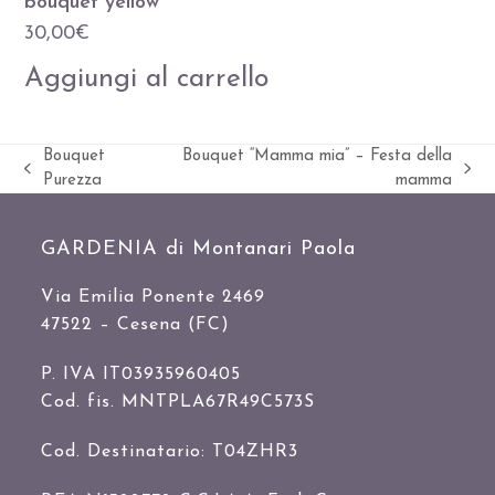
bouquet yellow
30,00
€
Aggiungi al carrello
Bouquet
Bouquet “Mamma mia” – Festa della
Slide
visualizza
Purezza
mamma
precedente:
articolo:
GARDENIA di Montanari Paola
Via Emilia Ponente 2469
47522 – Cesena (FC)
P. IVA IT03935960405
Cod. fis. MNTPLA67R49C573S
Cod. Destinatario: T04ZHR3