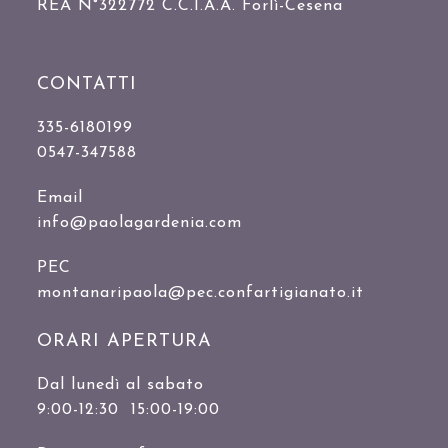
REA N°322772 C.C.I.A.A. Forlì-Cesena
CONTATTI
335-6180199
0547-347588
Email
info@paolagardenia.com
PEC
montanaripaola@pec.confartigianato.it
ORARI APERTURA
Dal lunedì al sabato
9:00-12:30 15:00-19:00