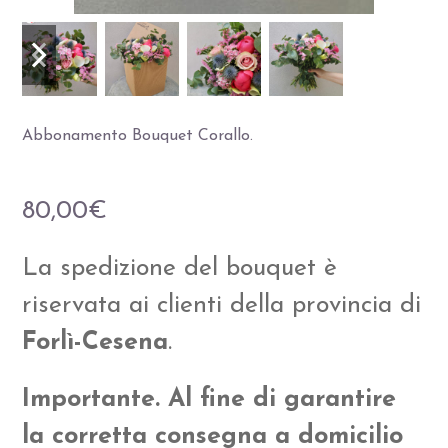
Slide
Slide
precedente
successiva
Abbonamento Bouquet Corallo.
80,00
€
La spedizione del bouquet è
riservata ai clienti della provincia di
Forlì-Cesena
.
Importante. Al fine di garantire
la corretta consegna a domicilio