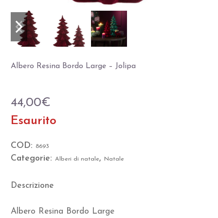
Slide
Slide
precedente
successiva
Albero Resina Bordo Large – Jolipa
44,00
€
Esaurito
COD:
8693
Categorie:
,
Alberi di natale
Natale
Descrizione
Albero Resina Bordo Large