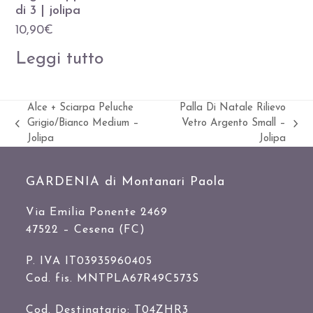
di 3 | jolipa
10,90
€
Leggi tutto
Alce + Sciarpa Peluche
Palla Di Natale Rilievo
Grigio/Bianco Medium –
Vetro Argento Small –
Slide
visualizza
Jolipa
Jolipa
precedente:
articolo:
GARDENIA di Montanari Paola
Via Emilia Ponente 2469
47522 – Cesena (FC)
P. IVA IT03935960405
Cod. fis. MNTPLA67R49C573S
Cod. Destinatario: T04ZHR3