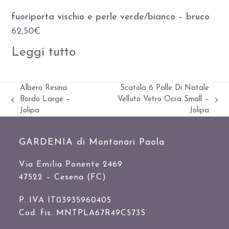
fuoriporta vischio e perle verde/bianco – bruco
62,50
€
Leggi tutto
Albero Resina
Scatola 6 Palle Di Natale
Bordo Large –
Velluto Vetro Ocra Small –
Slide
visualizza
Jolipa
Jolipa
precedente:
articolo:
GARDENIA di Montanari Paola
Via Emilia Ponente 2469
47522 – Cesena (FC)
P. IVA IT03935960405
Cod. fis. MNTPLA67R49C573S