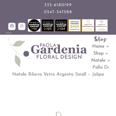
Skip
335-6180199
0547-347588
to
content
Facebook
Instagram
Shop
Open
Close
Home
»
mobile
mobile
Shop
»
menu
menu
Natale
»
Palla Di
Natale Rilievo Vetro Argento Small – Jolipa