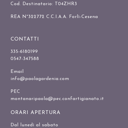
Cod. Destinatario: T04ZHR3
REA N°322772 C.C.I.A.A. Forlì-Cesena
CONTATTI
335-6180199
0547-347588
Email
info@paolagardenia.com
PEC
montanaripaola@pec.confartigianato.it
ORARI APERTURA
Dal lunedì al sabato