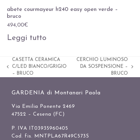
abete courmayeur h240 easy open verde –
bruco
494,00
€
Leggi tutto
CASETTA CERAMICA
CERCHIO LUMINOSO
C/LED BIANCO/GRIGIO
DA SOSPENSIONE –
Slide
visualizza
– BRUCO
BRUCO
precedente:
articolo:
GARDENIA di Montanari Paola
Via Emilia Ponente 2469
47522 – Cesena (FC)
P. IVA IT03935960405
Cod. fis. MNTPLA67R49C573S