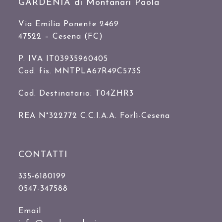
GARDENIA di Montanari Paola
Via Emilia Ponente 2469
47522 – Cesena (FC)
P. IVA IT03935960405
Cod. fis. MNTPLA67R49C573S
Cod. Destinatario: T04ZHR3
REA N°322772 C.C.I.A.A. Forlì-Cesena
CONTATTI
335-6180199
0547-347588
Email