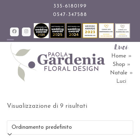
Skip
335-6180199
0547-347588
to
content
Facebook
Instagram
Luci
Open
Close
Home
»
mobile
mobile
Shop
»
menu
menu
Natale
»
Luci
Visualizzazione di 9 risultati