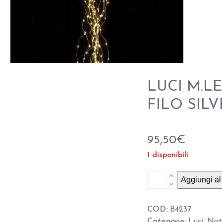
LUCI M.LE
FILO SIL
95,50
€
1 disponibili
LUCI
Aggiungi al 
M.LED
2MT
COD:
B4237
FISSE
Categorie:
Luci
,
Nat