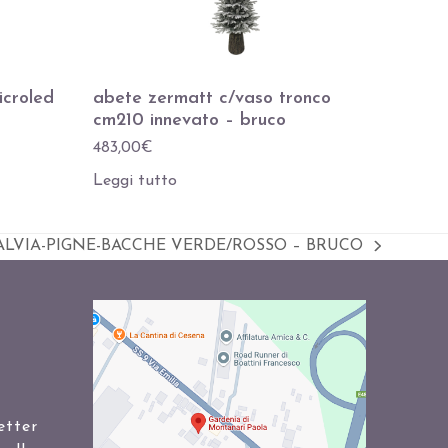
icroled
abete zermatt c/vaso tronco
cm210 innevato – bruco
483,00
€
Leggi tutto
LVIA-PIGNE-BACCHE VERDE/ROSSO – BRUCO
etter