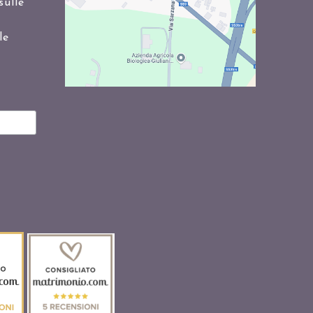
sulle
le