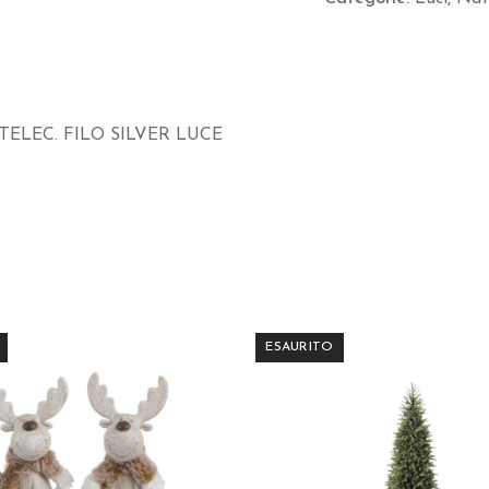
C/TELEC.
FILO
SILVER
LUCE
-
/TELEC. FILO SILVER LUCE
BRUCO
quantità
ESAURITO