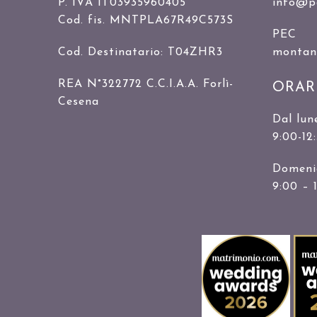
P. IVA IT03935960405
info@p
Cod. fis. MNTPLA67R49C573S
PEC
Cod. Destinatario: T04ZHR3
montanar
REA N°322772 C.C.I.A.A. Forlì-
ORAR
Cesena
Dal lun
9:00-12
Domenic
9:00 – 