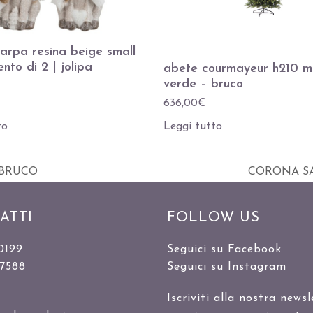
iarpa resina beige small
nto di 2 | jolipa
abete courmayeur h210 m
verde – bruco
636,00
€
to
Leggi tutto
 BRUCO
CORONA SA
visualizza
articolo:
ATTI
FOLLOW US
0199
Seguici su Facebook
47588
Seguici su Instagram
Iscriviti alla nostra newsl