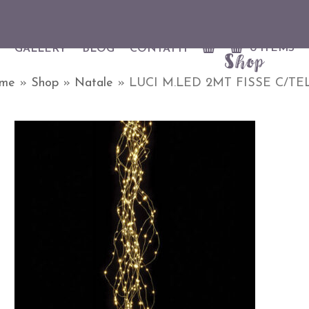
0 ITEMS
GALLERY
BLOG
CONTATTI
Shop
me
»
Shop
»
Natale
»
LUCI M.LED 2MT FISSE C/TE