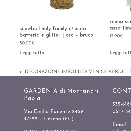
renna sc
assortime
snowball holy family c/lucea
batteria e glitter | oro – bruco
15,90
€
50,00
€
Leggi tutto
Leggi tut
DECORAZIONE IMBOTTITA VENICE VERDE –
Slide
precedente:
GARDENIA di Montanari
CONT
Paola
335-618
Via Emilia Ponente 2469
0547-3
47522 – Cesena (FC)
Email