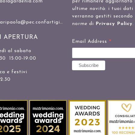
aolagardenia.com
per rimanere aggiornato 
ultime novità: i tuoi dati
verranno gestiti secondo 
ipaola@pec.confartigianato.it
norme di
Privacy Policy
.
I APERTURA
*
Email Address
edì al sabato
:30 15:00-19:00
a e festivi
12:30