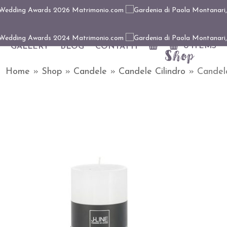
0 ITEMS
GALLERY
BLOG
CONTATTI
Shop
Home
»
Shop
»
Candele
»
Candele Cilindro
»
Candela