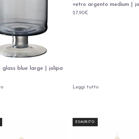
vetro argento medium | jo
27,90
€
 glass blue large | jolipa
to
Leggi tutto
ESAURITO