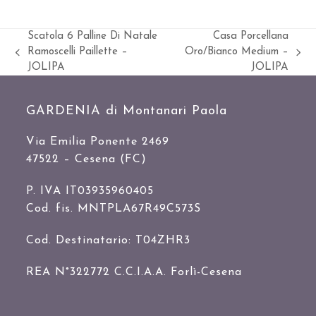
Scatola 6 Palline Di Natale
Casa Porcellana
Ramoscelli Paillette –
Oro/Bianco Medium –
Slide
visualizza
JOLIPA
JOLIPA
precedente:
articolo:
GARDENIA di Montanari Paola
Via Emilia Ponente 2469
47522 – Cesena (FC)
P. IVA IT03935960405
Cod. fis. MNTPLA67R49C573S
Cod. Destinatario: T04ZHR3
REA N°322772 C.C.I.A.A. Forlì-Cesena