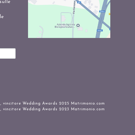
sulle
le