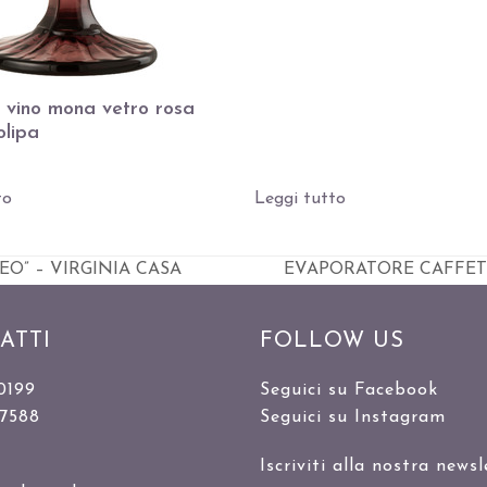
e vino mona vetro rosa
olipa
to
Leggi tutto
” – VIRGINIA CASA
EVAPORATORE CAFFETT
visualizza
articolo:
ATTI
FOLLOW US
0199
Seguici su Facebook
47588
Seguici su Instagram
Iscriviti alla nostra newsl