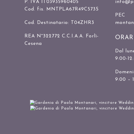
P. IVA IT03935960405
info@p
Cod. fis. MNTPLA67R49C573S
PEC
Cod. Destinatario: T04ZHR3
montanar
REA N°322772 C.C.I.A.A. Forlì-
ORAR
Cesena
Dal lun
9:00-12
Domenic
9:00 – 