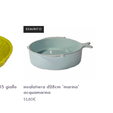
ESAURITO
15 giallo
insalatiera d28cm “marina”
acquamarina
53,80
€