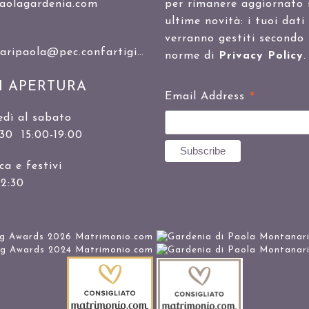
aolagardenia.com
per rimanere aggiornato 
ultime novità: i tuoi dati
verranno gestiti secondo 
ipaola@pec.confartigianato.it
norme di
Privacy Policy
.
I APERTURA
*
Email Address
edì al sabato
:30 15:00-19:00
a e festivi
12:30