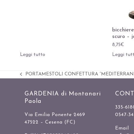
bicchier
scuro – j
8,75
€
Leggi tutto
Leggi tut
PORTAMESTOLI CONFETTURA “MEDITERRANEO
Slide
precedente:
GARDENIA di Montanari
CONT
Paola
335-618
Via Emilia Ponente 2469
0547-3
47522 – Cesena (FC)
Email