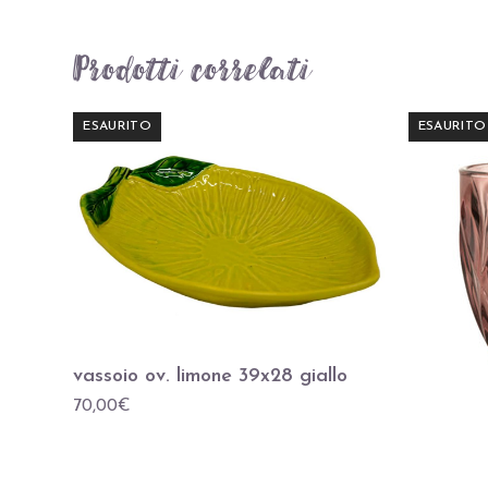
Prodotti correlati
ESAURITO
ESAURITO
vassoio ov. limone 39x28 giallo
70,00
€