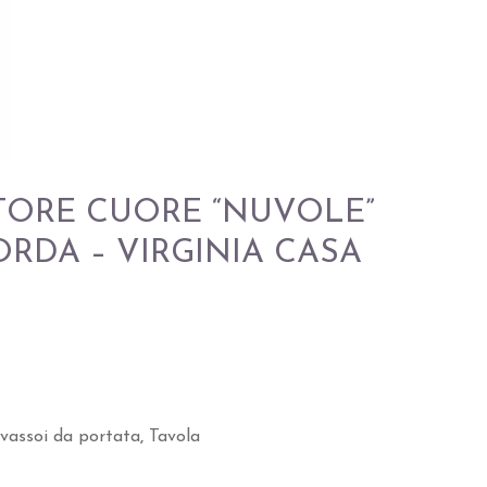
TORE CUORE “NUVOLE”
ORDA – VIRGINIA CASA
e vassoi da portata
,
Tavola