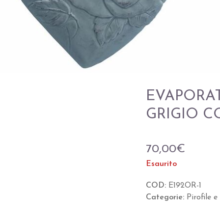
EVAPORA
GRIGIO C
70,00
€
Esaurito
COD:
E192OR-1
Categorie:
Pirofile 