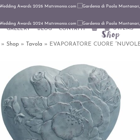
0 ITEMS
GALLERY
BLOG
CONTATTI
Shop
»
Shop
»
Tavola
»
EVAPORATORE CUORE “NUVOLE”