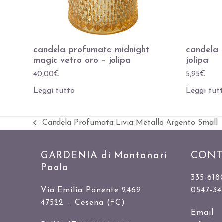
candela profumata midnight
candela 
magic vetro oro – jolipa
jolipa
40,00
€
5,95
€
Leggi tutto
Leggi tut
Candela Profumata Livia Metallo Argento Small
Slide
precedente:
GARDENIA di Montanari
CONT
Paola
335-618
Via Emilia Ponente 2469
0547-3
47522 – Cesena (FC)
Email