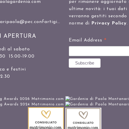
aolagardenia.com
per rimanere aggiornato 
ultime novità: i tuoi dati
verranno gestiti secondo 
ipaola@pec.confartigianato.it
norme di
Privacy Policy
.
I APERTURA
*
Email Address
edì al sabato
:30 15:00-19:00
a e festivi
12:30