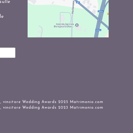
sulle
le