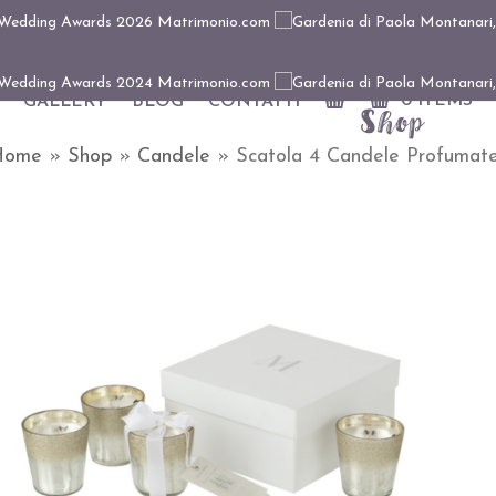
0 ITEMS
GALLERY
BLOG
CONTATTI
Shop
Home
»
Shop
»
Candele
»
Scatola 4 Candele Profumat