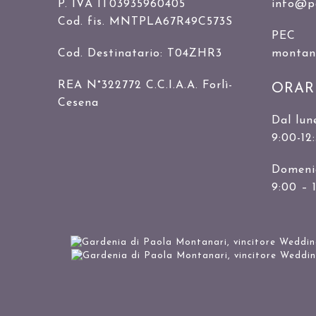
P. IVA IT03935960405
info@p
Cod. fis. MNTPLA67R49C573S
PEC
Cod. Destinatario: T04ZHR3
montanar
REA N°322772 C.C.I.A.A. Forlì-
ORAR
Cesena
Dal lun
9:00-12
Domenic
9:00 – 