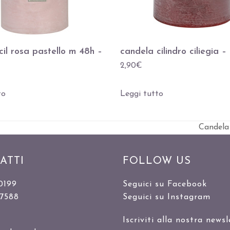
candela cilindro ciliegia – 
cil rosa pastello m 48h –
2,90
€
to
Leggi tutto
Candela
visualiz
articolo:
ATTI
FOLLOW US
0199
Seguici su Facebook
47588
Seguici su Instagram
Iscriviti alla nostra newsl